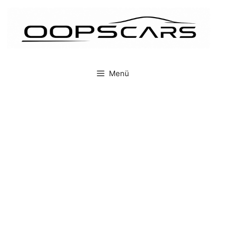
İçeriğe
atla
Menü