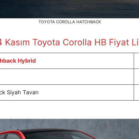
TOYOTA COROLLA HATCHBACK
4 Kasım
Toyota Corolla HB Fiyat Li
chback
Hybrid
ck Siyah Tavan