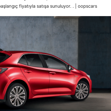
şlangıç fiyatıyla satışa sunuluyor. . | oopscars