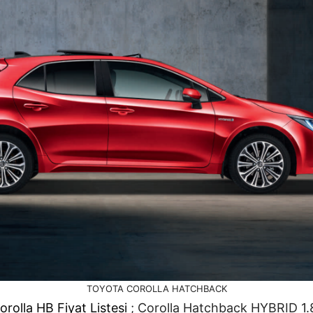
TOYOTA COROLLA HATCHBACK
rolla HB Fiyat Listesi
; Corolla Hatchback HYBRID 1.