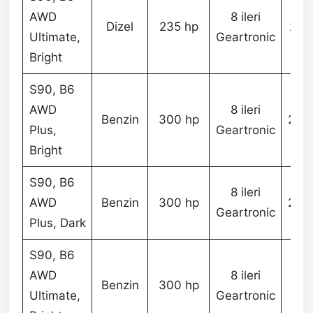
AWD
8 ileri
Dizel
235 hp
2.3
Ultimate,
Geartronic
Bright
S90, B6
AWD
8 ileri
Benzin
300 hp
2.0
Plus,
Geartronic
Bright
S90, B6
8 ileri
AWD
Benzin
300 hp
2.0
Geartronic
Plus, Dark
S90, B6
AWD
8 ileri
Benzin
300 hp
2.2
Ultimate,
Geartronic