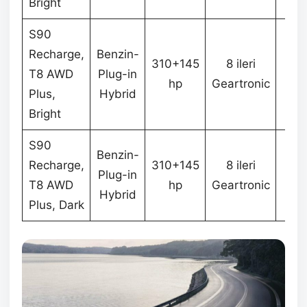
Bright
S90
Recharge,
Benzin-
310+145
8 ileri
T8 AWD
Plug-in
2.3
hp
Geartronic
Plus,
Hybrid
Bright
S90
Benzin-
Recharge,
310+145
8 ileri
Plug-in
2.3
T8 AWD
hp
Geartronic
Hybrid
Plus, Dark