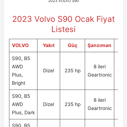
2023 VOLVO S90
2023 Volvo S90 Ocak
Fiyat
Listesi
VOLVO
Yakıt
Güç
Şanzıman
F
S90, B5
AWD
8 ileri
Dizel
235 hp
2.1
Plus,
Geartronic
Bright
S90, B5
8 ileri
AWD
Dizel
235 hp
2.1
Geartronic
Plus, Dark
S90, B5