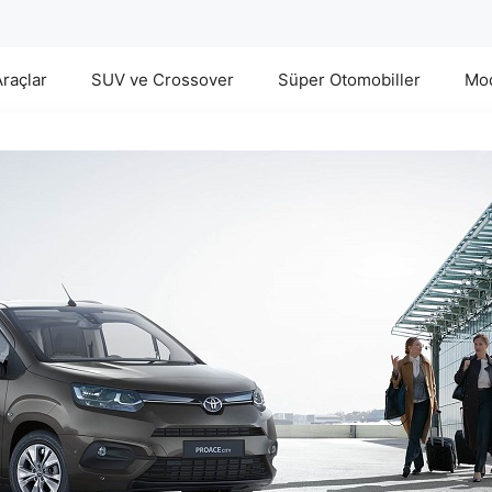
Araçlar
SUV ve Crossover
Süper Otomobiller
Mod