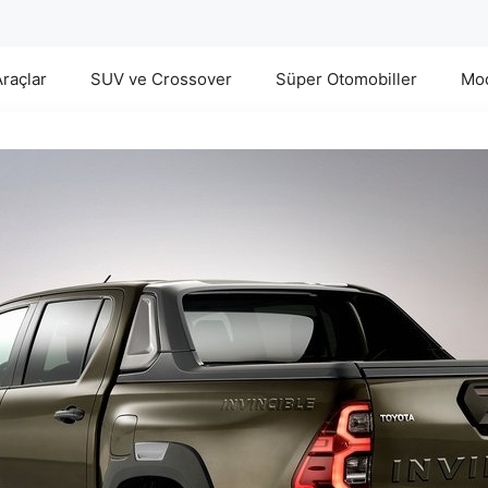
Araçlar
SUV ve Crossover
Süper Otomobiller
Mod