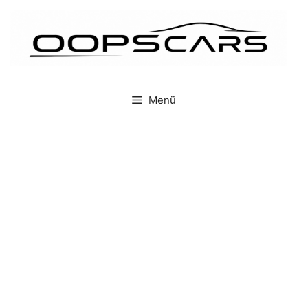
İçeriğe
atla
Menü