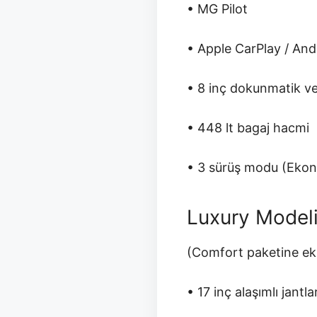
• MG Pilot
• Apple CarPlay / And
• 8 inç dokunmatik ve
• 448 lt bagaj hacmi
• 3 sürüş modu (Ekon
Luxury Model
(Comfort paketine ek
• 17 inç alaşımlı jantla