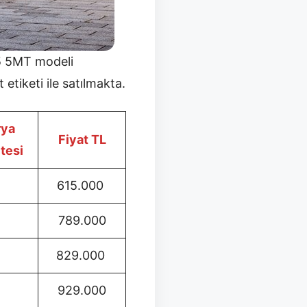
.5 5MT modeli
 etiketi ile satılmakta.
rya
Fiyat TL
tesi
615.000
789.000
829.000
929.000