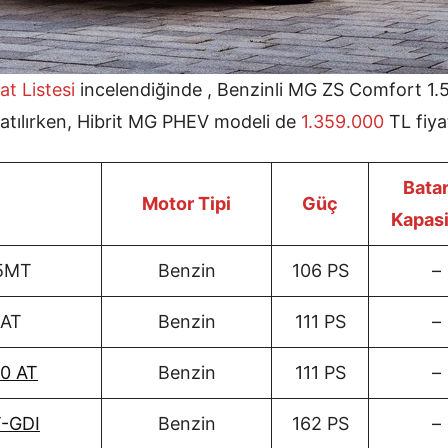
at Listesi
incelendiğinde , Benzinli MG ZS Comfort 1
 satılırken, Hibrit MG PHEV modeli de
1.359.000
TL fiyat
Bata
Motor Tipi
Güç
Kapasi
 5MT
Benzin
106 PS
–
6AT
Benzin
111 PS
–
.0 AT
Benzin
111 PS
–
T-GDI
Benzin
162 PS
–