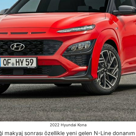
2022 Hyundai Kona
i makyaj sonrası özellikle yeni gelen N-Line donanım