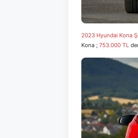
2023 Hyundai Kona Ş
Kona ;
753.000
TL
den