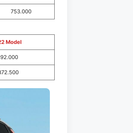
753.000
22 Model
192.000
372.500