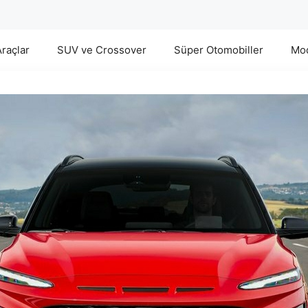
Araçlar
SUV ve Crossover
Süper Otomobiller
Mod