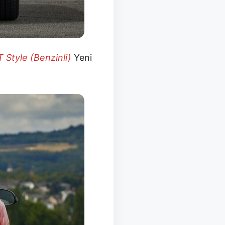
T Style (Benzinli)
Yeni