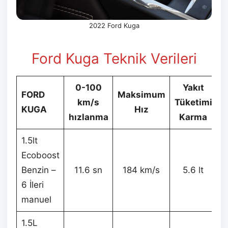
2022 Ford Kuga
Ford Kuga Teknik Verileri
0-100
Yakıt
FORD
Maksimum
km/s
Tüketimi
KUGA
Hız
A
hızlanma
Karma
1.5lt
Ecoboost
Benzin –
11.6 sn
184 km/s
5.6 lt
6 İleri
manuel
1.5L