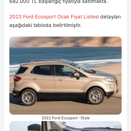
682.000 TL başlangıç fiyatıyla satılmakta.
2023 Ford Ecosport Ocak
Fiyat Listesi
detayları
aşağıdaki tabloda belirtilmiştir.
2022 Ford Ecosport -Style