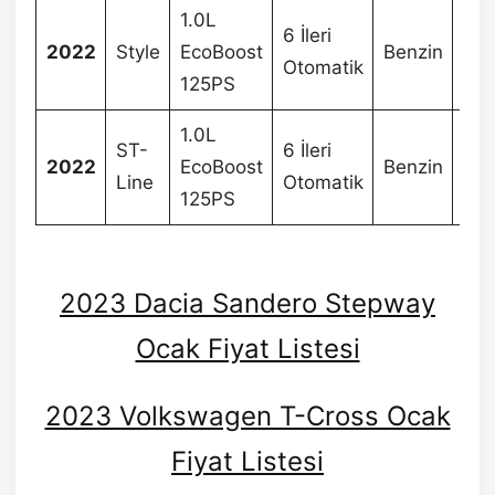
1.0L
6 İleri
2022
Style
EcoBoost
Benzin
68
Otomatik
125PS
1.0L
ST-
6 İleri
2022
EcoBoost
Benzin
77
Line
Otomatik
125PS
2023 Dacia Sandero Stepway
Ocak Fiyat Listesi
2023 Volkswagen T-Cross Ocak
Fiyat Listesi