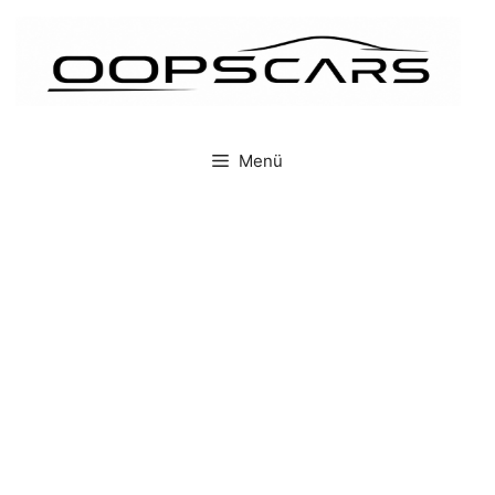
İçeriğe
atla
Menü