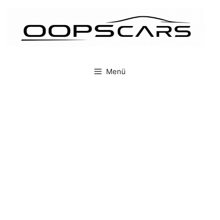
İçeriğe
atla
Menü