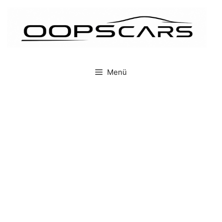
İçeriğe
atla
Menü