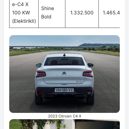
e-C4 X
Shine
100 KW
1.332.500
1.465.400
Bold
(Elektirikli)
2023 Citroen C4 X