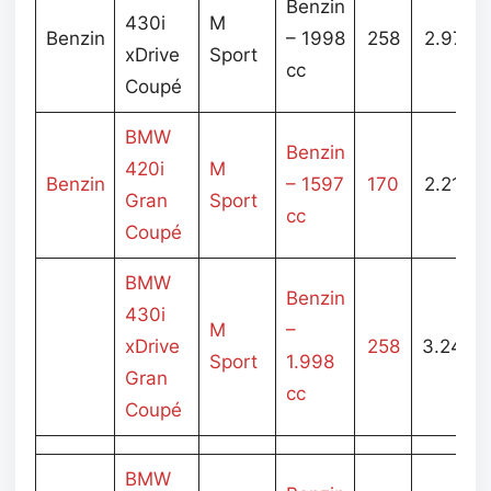
Benzin
430i
M
Benzin
– 1998
258
2.975.
xDrive
Sport
cc
Coupé
BMW
Benzin
420i
M
Benzin
– 1597
170
2.210.
Gran
Sport
cc
Coupé
BMW
Benzin
430i
M
–
xDrive
258
3.243.
Sport
1.998
Gran
cc
Coupé
BMW