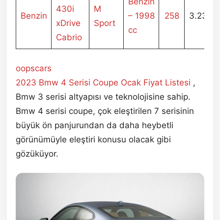
Benzin
430i
M
Benzin
– 1998
258
3.235.
xDrive
Sport
cc
Cabrio
oopscars
2023 Bmw 4 Serisi Coupe Ocak
Fiyat Listesi
,
Bmw 3 serisi altyapısı ve teknolojisine sahip.
Bmw 4 serisi coupe, çok eleştirilen 7 serisinin
büyük ön panjurundan da daha heybetli
görünümüyle eleştiri konusu olacak gibi
gözüküyor.