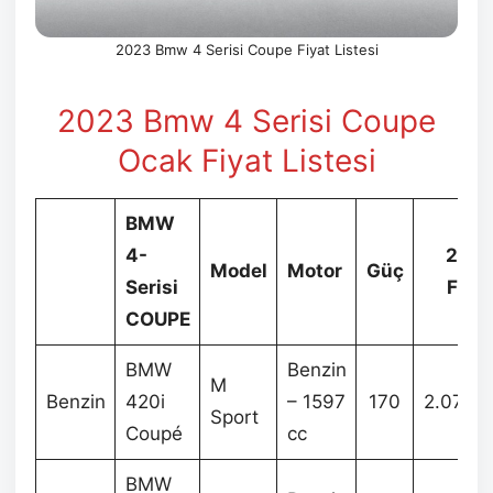
2023 Bmw 4 Serisi Coupe Fiyat Listesi
2023 Bmw 4 Serisi Coupe
Ocak
Fiyat Listesi
BMW
4-
202
Model
Motor
Güç
Serisi
Fiyat
COUPE
BMW
Benzin
M
Benzin
420i
– 1597
170
2.070.
Sport
Coupé
cc
BMW