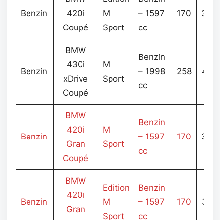
Benzin
420i
M
– 1597
170
3.66
Coupé
Sport
cc
BMW
Benzin
430i
M
Benzin
– 1998
258
4.55
xDrive
Sport
cc
Coupé
BMW
Benzin
420i
M
Benzin
– 1597
170
3.36
Gran
Sport
cc
Coupé
BMW
Edition
Benzin
420i
Benzin
M
– 1597
170
3.72
Gran
Sport
cc