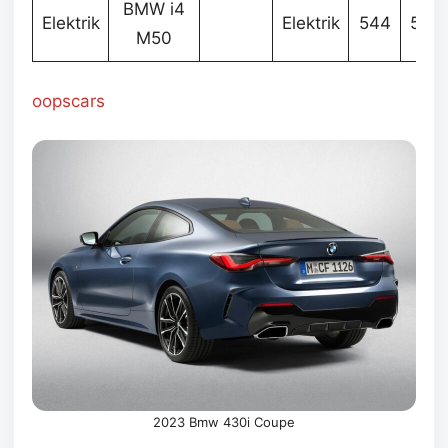
BMW i4
Elektrik
Elektrik
544
5.04
M50
oopscars
2023 Bmw 430i Coupe