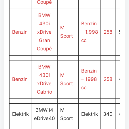
Coupé
BMW
430i
Benzin
M
Benzin
xDrive
– 1.998
258
5.01
Sport
Gran
cc
Coupé
BMW
Benzin
430i
M
Benzin
– 1998
258
4.92
xDrive
Sport
cc
Cabrio
BMW i4
M
Elektrik
Elektrik
340
4.25
eDrive40
Sport