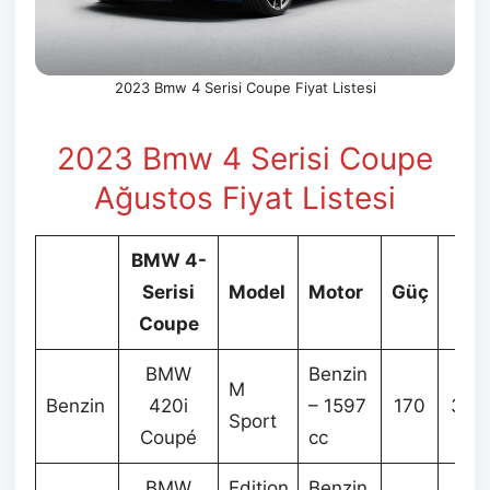
2023 Bmw 4 Serisi Coupe Fiyat Listesi
2023 Bmw 4 Serisi Coupe
Ağustos
Fiyat Listesi
BMW 4-
2
Serisi
Model
Motor
Güç
F
Coupe
BMW
Benzin
M
Benzin
420i
– 1597
170
3.18
Sport
Coupé
cc
BMW
Edition
Benzin