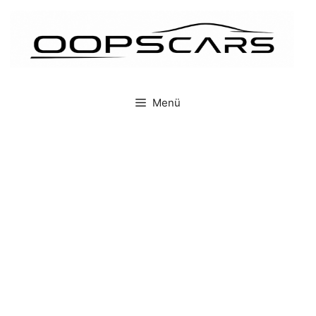
İçeriğe
atla
Menü