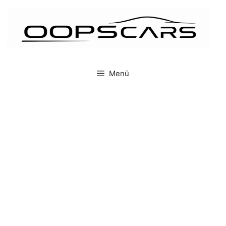
İçeriğe
atla
Menü