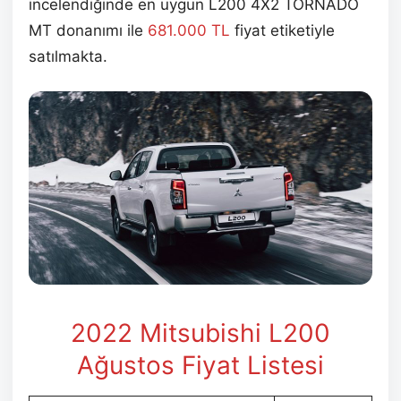
incelendiğinde en uygun L200 4X2 TORNADO
MT donanımı ile
681.000
TL
fiyat etiketiyle
satılmakta.
2022 Mitsubishi L200
Ağustos Fiyat Listesi