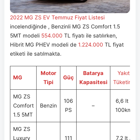
2022 MG ZS EV Temmuz
Fiyat Listesi
incelendiğinde , Benzinli MG ZS Comfort 1.5
5MT modeli
554.000
TL fiyatı ile satılırken,
Hibrit MG PHEV modeli de
1.224.000
TL fiyat
etiketi ile satılmakta.
Motor
Batarya
Yakıt
MG
Güç
Tipi
Kapasitesi
Tüketimi
MG ZS
106
6,6 lt /
Comfort
Benzin
–
PS
100km
1.5 5MT
MG ZS
Luxury
111
7,2 lt /