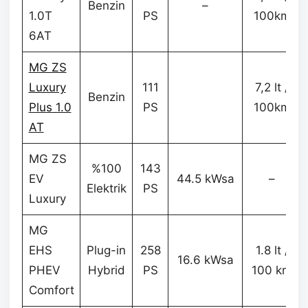
Benzin
–
1.0T
PS
100km
6AT
MG ZS
Luxury
111
7,2 lt /
Benzin
Plus 1.0
PS
100km
AT
MG ZS
%100
143
EV
44.5 kWsa
–
Elektrik
PS
Luxury
MG
EHS
Plug-in
258
1.8 lt /
16.6 kWsa
PHEV
Hybrid
PS
100 km
Comfort