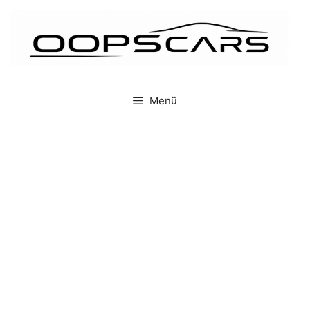
İçeriğe
atla
Menü