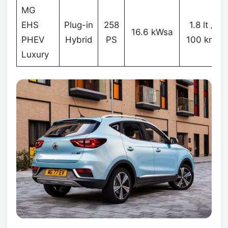
MG
EHS
Plug-in
258
1.8 lt /
16.6 kWsa
PHEV
Hybrid
PS
100 km
Luxury