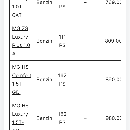
Benzin
–
769.000
1.0T
PS
6AT
MG ZS
Luxury
111
Benzin
–
809.000
Plus 1.0
PS
AT
MG HS
Comfort
162
Benzin
–
890.000
1.5T-
PS
GDI
MG HS
Luxury
162
Benzin
–
980.000
1.5T-
PS