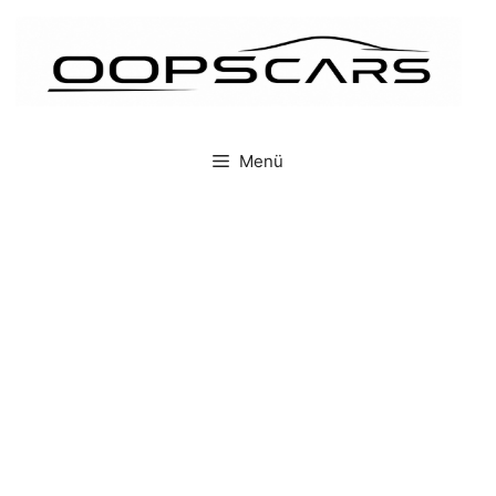
İçeriğe
atla
Menü