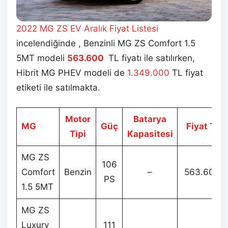
2022 MG ZS EV Aralık
Fiyat Listesi
incelendiğinde , Benzinli MG ZS Comfort 1.5
5MT modeli
563.600
TL fiyatı ile satılırken,
Hibrit MG PHEV modeli de
1.349.000
TL fiyat
etiketi ile satılmakta.
Motor
Batarya
MG
Güç
Fiyat TL
Tipi
Kapasitesi
MG ZS
106
Comfort
Benzin
–
563.600
PS
1.5 5MT
MG ZS
Luxury
111