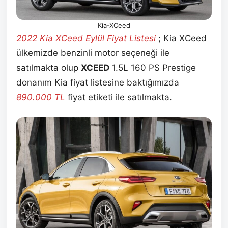
Kia-XCeed
2022 Kia XCeed Eylül Fiyat Listesi
; Kia XCeed
ülkemizde benzinli motor seçeneği ile
satılmakta olup
XCEED
1.5L 160 PS Prestige
donanım Kia
fiyat listesine baktığımızda
890.000 TL
fiyat etiketi ile satılmakta.