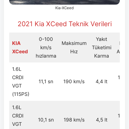
Kia-XCeed
2021 Kia XCeed Teknik Verileri
0-100
Yakıt
KIA
Maksimum
Boş
km/s
Tüketimi
XCeed
Hız
Ağırlı
hızlanma
Karma
1.6L
CRDI
136
11,1 sn
190 km/s
4,4 lt
VGT
kg
(115PS)
1.6L
CRDI
149
10,1 sn
198 km/s
4,5 lt
VGT
kg