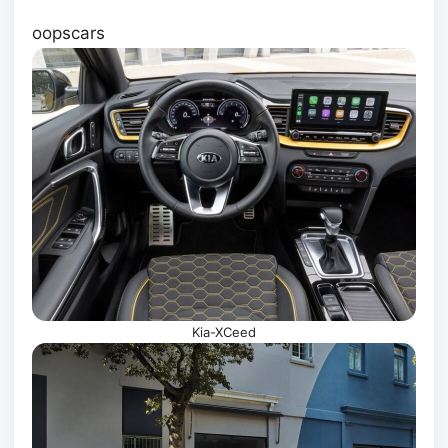
oopscars
Kia-XCeed