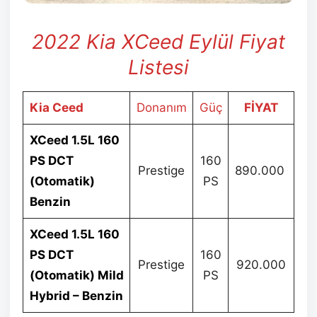
2022 Kia XCeed Eylül Fiyat
Listesi
Kia Ceed
Donanım
Güç
FİYAT
XCeed 1.5L 160
PS DCT
160
Prestige
890.000
(Otomatik)
PS
Benzin
XCeed 1.5L 160
PS DCT
160
Prestige
920.000
(Otomatik) Mild
PS
Hybrid – Benzin