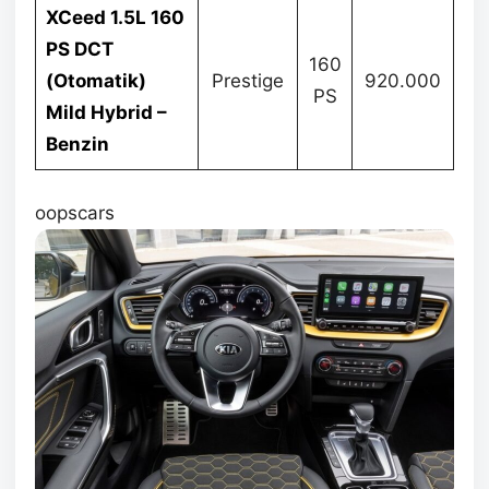
XCeed 1.5L 160
PS DCT
160
(Otomatik)
Prestige
920.000
PS
Mild Hybrid –
Benzin
oopscars