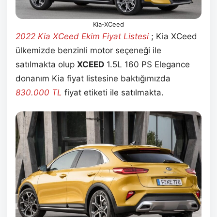
Kia-XCeed
2022 Kia XCeed Ekim
Fiyat Listesi
; Kia XCeed
ülkemizde benzinli motor seçeneği ile
satılmakta olup
XCEED
1.5L 160 PS Elegance
donanım Kia
fiyat listesine baktığımızda
830.000 TL
fiyat etiketi ile satılmakta.