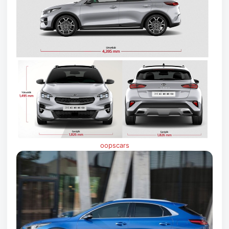
oopscars