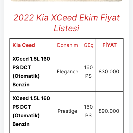
2022 Kia XCeed Ekim
Fiyat
Listesi
Kia Ceed
Donanım
Güç
FİYAT
XCeed 1.5L 160
PS DCT
160
Elegance
830.000
(Otomatik)
PS
Benzin
XCeed 1.5L 160
PS DCT
160
Prestige
890.000
(Otomatik)
PS
Benzin