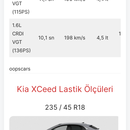
VGT
kg
(115PS)
1.6L
CRDI
149
10,1 sn
198 km/s
4,5 lt
VGT
kg
(136PS)
oopscars
Kia XCeed Lastik Ölçüleri
235 / 45 R18