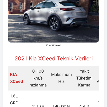
Kia-XCeed
2021 Kia XCeed Teknik Verileri
0-100
Yakıt
KIA
Maksimum
Boş
km/s
Tüketimi
XCeed
Hız
Ağırlı
hızlanma
Karma
1.6L
CRDI
136
11,1 sn
190 km/s
4,4 lt