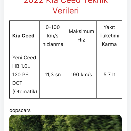
2022 Kia Ceed Teknik
Verileri
0-100
Yakıt
Maksimum
B
Kia Ceed
km/s
Tüketimi
Hız
Ağı
hızlanma
Karma
Yeni Ceed
HB 1.0L
1
120 PS
11,3 sn
190 km/s
5,7 lt
DCT
(Otomatik)
oopscars