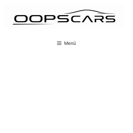
İçeriğe
atla
Menü