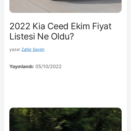
2022 Kia Ceed Ekim Fiyat
Listesi Ne Oldu?
yazar
Zafer Sevim
Yayınlandı:
05/10/2022
Kia Ceed SW Prestige 1.6L Dizel
‘in fiyatı da ,çift
kavramalı DCT otomatik şanzımanıyla birlikte
358.900 TL
‘den başlıyor.