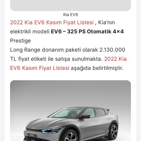
Kia EV6
2022 Kia EV6 Kasım
Fiyat Listesi
, Kia’nın
elektrikli modeli
EV6 – 325 PS Otomatik 4×4
Prestige
Long Range donanım paketi olarak 2.130.000
TL fiyat etiketi ile satışa sunulmakta.
2022 Kia
EV6 Kasım
Fiyat Listesi
aşağıda belirtilmiştir.