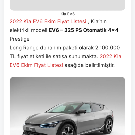
Kia EV6
2022 Kia EV6 Ekim Fiyat Listesi
, Kia’nın
elektrikli modeli
EV6 – 325 PS Otomatik 4×4
Prestige
Long Range donanım paketi olarak 2.100.000
TL fiyat etiketi ile satışa sunulmakta.
2022 Kia
EV6 Ekim
Fiyat Listesi
aşağıda belirtilmiştir.