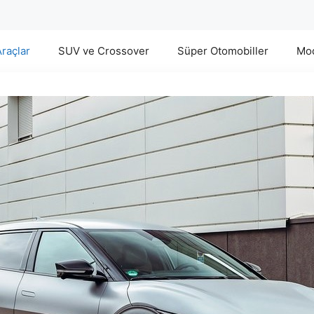
Araçlar
SUV ve Crossover
Süper Otomobiller
Mod