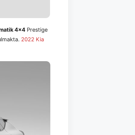
matik 4×4
Prestige
nulmakta.
2022 Kia