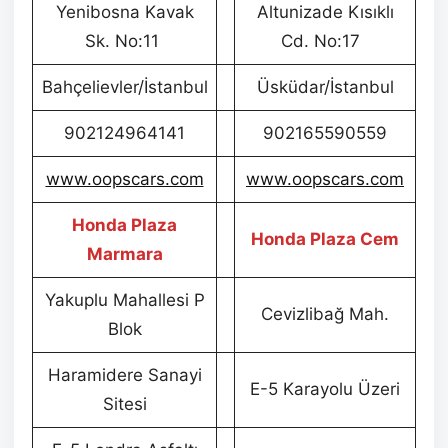
Yenibosna Kavak
Altunizade Kısıklı
Sk. No:11
Cd. No:17
Bahçelievler/İstanbul
Üsküdar/İstanbul
902124964141
902165590559
www.oopscars.com
www.oopscars.com
Honda Plaza
Honda Plaza Cem
Marmara
Yakuplu Mahallesi P
Cevizlibağ Mah.
Blok
Haramidere Sanayi
E-5 Karayolu Üzeri
Sitesi