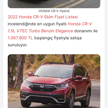
HONDA CR-V Hybrid
2022 Honda CR-V Ekim
Fiyat Listesi
incelendiğinde en uygun fiyatlı
Honda CR-V
1.5L VTEC Turbo Benzin Elegance
donanımı ile
1.067.800
TL
başlangıç fiyatıyla satışa
sunuluyor.