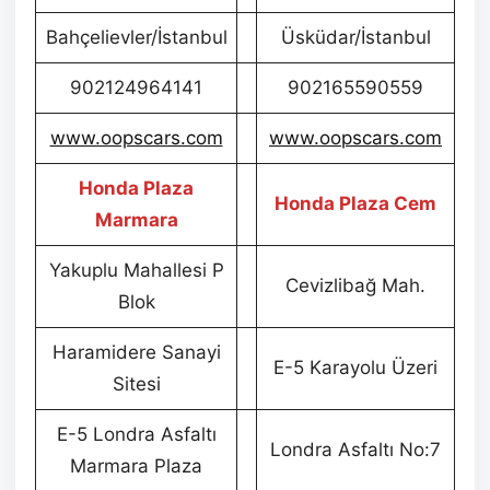
Bahçelievler/İstanbul
Üsküdar/İstanbul
902124964141
902165590559
www.oopscars.com
www.oopscars.com
Honda Plaza
Honda Plaza Cem
Marmara
Yakuplu Mahallesi P
Cevizlibağ Mah.
Blok
Haramidere Sanayi
E-5 Karayolu Üzeri
Sitesi
E-5 Londra Asfaltı
Londra Asfaltı No:7
Marmara Plaza