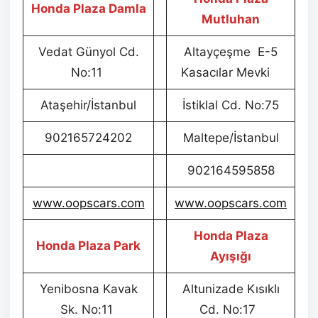
Honda Plaza Damla
Mutluhan
Vedat Günyol Cd.
Altayçeşme E-5
No:11
Kasacılar Mevki
Ataşehir/İstanbul
İstiklal Cd. No:75
902165724202
Maltepe/İstanbul
902164595858
www.oopscars.com
www.oopscars.com
Honda Plaza
Honda Plaza Park
Ayışığı
Yenibosna Kavak
Altunizade Kısıklı
Sk. No:11
Cd. No:17