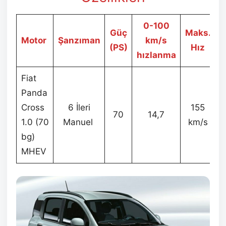
0-100
Güç
Maks.
Motor
Şanzıman
km/s
T
(PS)
Hız
hızlanma
Fiat
Panda
Cross
6 İleri
155
70
14,7
1.0 (70
Manuel
km/s
bg)
MHEV