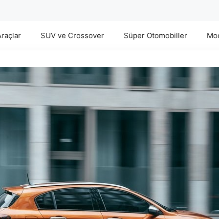
Araçlar
SUV ve Crossover
Süper Otomobiller
Mod