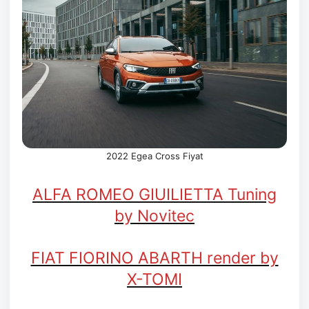
2022 Egea Cross Fiyat
ALFA ROMEO GIUILIETTA Tuning
by Novitec
FIAT FIORINO ABARTH render by
X-TOMI