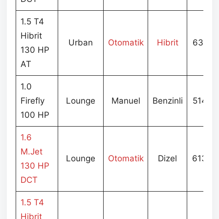
1.5 T4
Hibrit
Urban
Otomatik
Hibrit
631.9
130 HP
AT
1.0
Firefly
Lounge
Manuel
Benzinli
514.9
100 HP
1.6
M.Jet
Lounge
Otomatik
Dizel
613.9
130 HP
DCT
1.5 T4
Hibrit