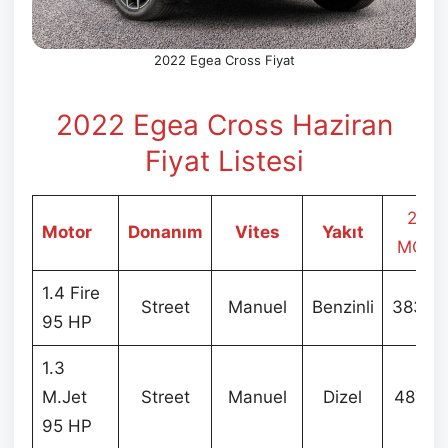
2022 Egea Cross Fiyat
2022 Egea Cross Haziran
Fiyat Listesi
2022
Motor
Donanım
Vites
Yakıt
MODE
1.4 Fire
Street
Manuel
Benzinli
383.9
95 HP
1.3
M.Jet
Street
Manuel
Dizel
487.9
95 HP