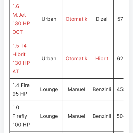
1.6
M.Jet
Urban
Otomatik
Dizel
571.9
130 HP
DCT
1.5 T4
Hibrit
Urban
Otomatik
Hibrit
621.9
130 HP
AT
1.4 Fire
Lounge
Manuel
Benzinli
458.9
95 HP
1.0
Firefly
Lounge
Manuel
Benzinli
504.9
100 HP