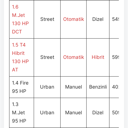
1.6
M.Jet
Street
Otomatik
Dizel
549.9
130 HP
DCT
1.5 T4
Hibrit
Street
Otomatik
Hibrit
599.9
130 HP
AT
1.4 Fire
Urban
Manuel
Benzinli
402.9
95 HP
1.3
M.Jet
Urban
Manuel
Dizel
509.9
95 HP