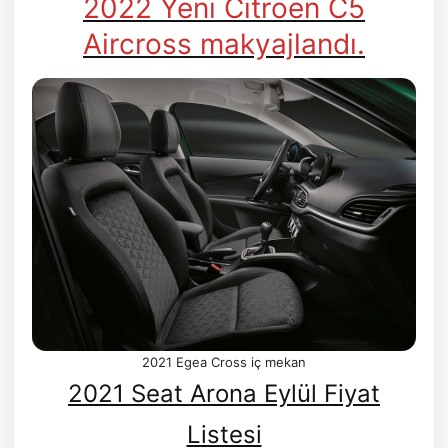
2022 Yeni Citroen C5
Aircross makyajlandı.
2021 Egea Cross iç mekan
2021 Seat Arona Eylül Fiyat
Listesi