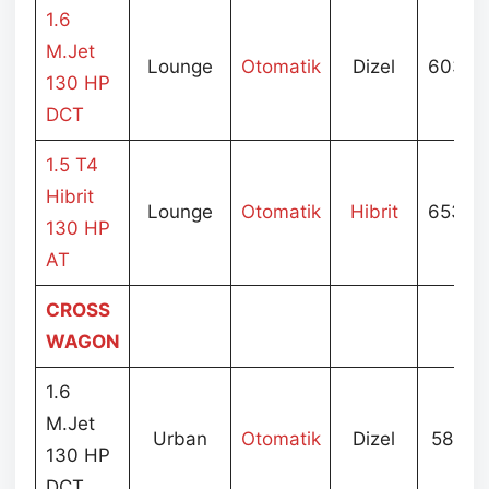
1.6
M.Jet
Lounge
Otomatik
Dizel
603.9
130 HP
DCT
1.5 T4
Hibrit
Lounge
Otomatik
Hibrit
653.9
130 HP
AT
CROSS
WAGON
1.6
M.Jet
Urban
Otomatik
Dizel
581.9
130 HP
DCT