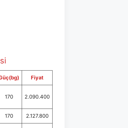
si
Güç(bg)
Fiyat
170
2.090.400
170
2.127.800