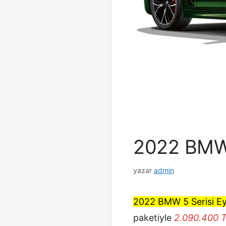
2022 BMW 5
yazar
admin
2022 BMW 5 Serisi Ey
paketiyle
2.090.400