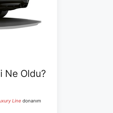
si Ne Oldu?
uxury Line
donanım