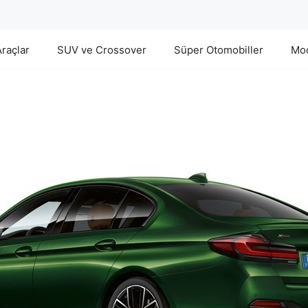
Araçlar
SUV ve Crossover
Süper Otomobiller
Mod