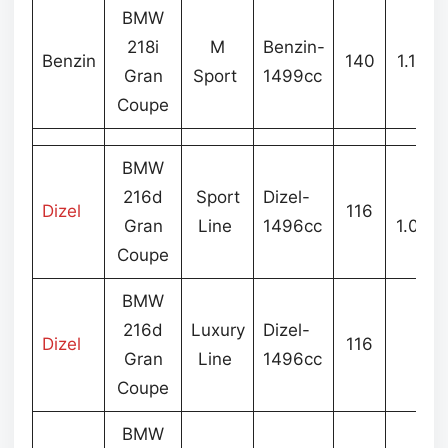
BMW
218i
M
Benzin-
Benzin
140
1.150
Gran
Sport
1499cc
Coupe
BMW
216d
Sport
Dizel-
Dizel
116
Gran
Line
1496cc
1.096
Coupe
BMW
216d
Luxury
Dizel-
Dizel
116
–
Gran
Line
1496cc
Coupe
BMW