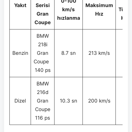
0-100
Yak
Yakıt
Serisi
Maksimum
km/s
Tüket
Gran
Hız
hızlanma
Kar
Coupe
BMW
218i
Benzin
Gran
8.7 sn
213 km/s
5.9 
Coupe
140 ps
BMW
216d
Dizel
Gran
10.3 sn
200 km/s
4,5 
Coupe
116 ps