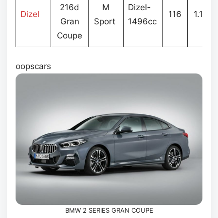
216d
M
Dizel-
Dizel
116
1.182
Gran
Sport
1496cc
Coupe
oopscars
BMW 2 SERIES GRAN COUPE