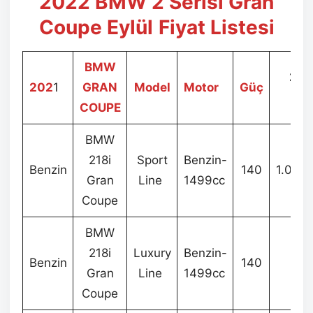
2022 BMW 2 Serisi Gran
Coupe Eylül
Fiyat Listesi
BMW
202
202
1
GRAN
Model
Motor
Güç
Fiy
COUPE
BMW
218i
Sport
Benzin-
Benzin
140
1.063
Gran
Line
1499cc
Coupe
BMW
218i
Luxury
Benzin-
Benzin
140
–
Gran
Line
1499cc
Coupe