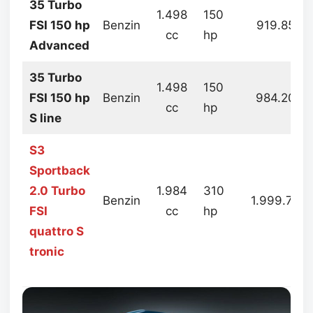
35 Turbo
1.498
150
FSI 150 hp
Benzin
919.852
cc
hp
Advanced
35 Turbo
1.498
150
FSI 150 hp
Benzin
984.209
cc
hp
S line
S3
Sportback
2.0 Turbo
1.984
310
Benzin
1.999.734
FSI
cc
hp
quattro S
tronic