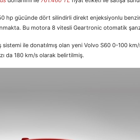
lus
donanımı ile
761.460 TL
fiyat etiketi ile satışa su
 hp gücünde dört silindirli direkt enjeksiyonlu benzi
makta. Bu motora 8 vitesli Geartronic otomatik şanz
ş sistemi ile donatılmış olan yeni Volvo S60 0-100 km/
zı da 180 km/s olarak belirtilmiş.