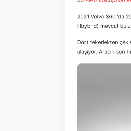
B5 AWD Inscription P
2021 Volvo S60 ‘da 250
Hbybrid) mevcut bulun
Dört tekerlekten çeki
ulaşıyor. Aracın son hı