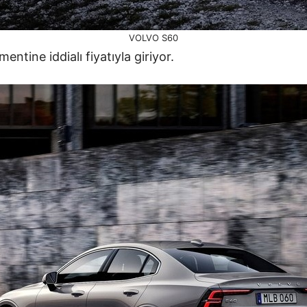
VOLVO S60
ntine iddialı fiyatıyla giriyor.
2021 HAZİRAN Volvo S6