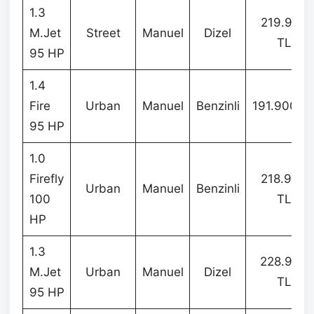
1.3
219.900
M.Jet
Street
Manuel
Dizel
TL
95 HP
1.4
Fire
Urban
Manuel
Benzinli
191.900 T
95 HP
1.0
Firefly
218.900
Urban
Manuel
Benzinli
100
TL
HP
1.3
228.900
M.Jet
Urban
Manuel
Dizel
TL
95 HP