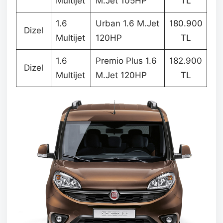
Multijet
M.Jet 105HP
TL
1.6
Urban 1.6 M.Jet
180.900
Dizel
Multijet
120HP
TL
1.6
Premio Plus 1.6
182.900
Dizel
Multijet
M.Jet 120HP
TL