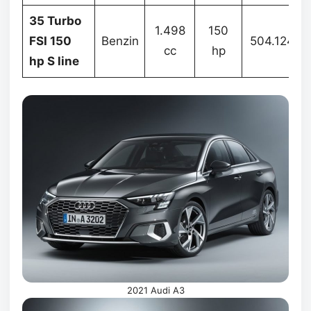
35 Turbo
1.498
150
FSI 150
Benzin
504.124
cc
hp
hp S line
2021 Audi A3