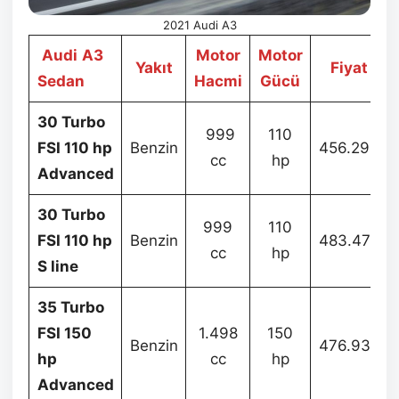
2021 Audi A3
Audi
A3
Motor
Motor
Yakıt
Fiyat
Sedan
Hacmi
Gücü
30 Turbo
999
110
FSI 110 hp
Benzin
456.290
cc
hp
Advanced
30 Turbo
999
110
FSI 110 hp
Benzin
483.478
cc
hp
S line
35 Turbo
FSI 150
1.498
150
Benzin
476.937
hp
cc
hp
Advanced