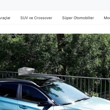
Araçlar
SUV ve Crossover
Süper Otomobiller
Mod