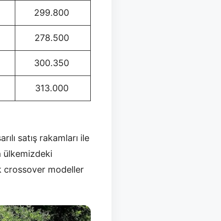
299.800
278.500
300.350
313.000
lı satış rakamları ile
 ülkemizdeki
k crossover modeller