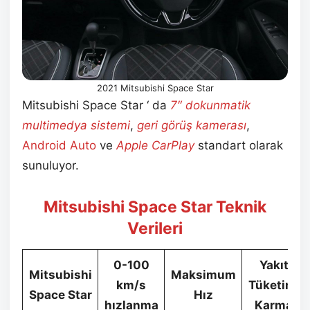
2021 Mitsubishi Space Star
Mitsubishi Space Star ‘ da
7″ dokunmatik
multimedya sistemi
,
geri görüş kamerası
,
Android Auto
ve
Apple CarPlay
standart olarak
sunuluyor.
Mitsubishi Space Star Teknik
Verileri
0-100
Yakıt
Mitsubishi
Maksimum
km/s
Tüketimi
Space Star
Hız
hızlanma
Karma