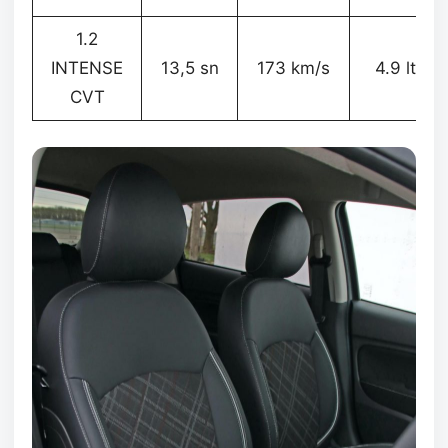
1.2
INTENSE
13,5 sn
173 km/s
4.9 lt
CVT