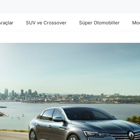
Araçlar
SUV ve Crossover
Süper Otomobiller
Mod