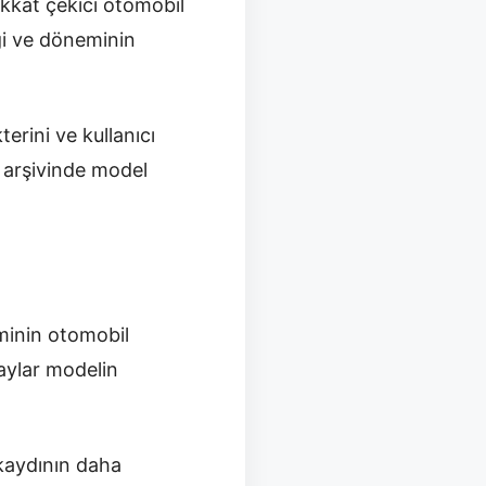
ikkat çekici otomobil
iği ve döneminin
erini ve kullanıcı
s arşivinde model
minin otomobil
taylar modelin
 kaydının daha