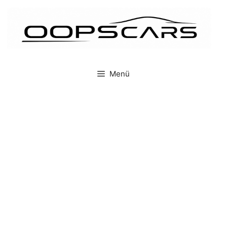
İçeriğe
atla
Menü