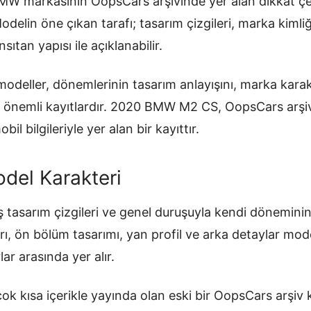
BMW markasının OopsCars arşivinde yer alan dikkat çe
 Modelin öne çıkan tarafı; tasarım çizgileri, marka kiml
sıtan yapısı ile açıklanabilir.
odeller, dönemlerinin tasarım anlayışını, marka karakt
an önemli kayıtlardır. 2020 BMW M2 CS, OopsCars arşi
il bilgileriyle yer alan bir kayıttır.
del Karakteri
asarım çizgileri ve genel duruşuyla kendi döneminin 
rı, ön bölüm tasarımı, yan profil ve arka detaylar mode
ar arasında yer alır.
ok kısa içerikle yayında olan eski bir OopsCars arşiv