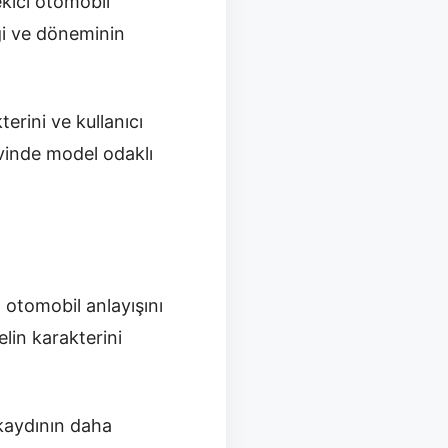
kici otomobil
iği ve döneminin
erini ve kullanıcı
vinde model odaklı
otomobil anlayışını
lin karakterini
 kaydının daha