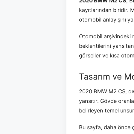
2020 BMW M2 CS
, 
kayıtlarından biridir.
otomobil anlayışını yan
Otomobil arşivindeki m
beklentilerini yansıt
görseller ve kısa otomob
Tasarım ve Mo
2020 BMW M2 CS, dış t
yansıtır. Gövde oranla
belirleyen temel unsurl
Bu sayfa, daha önce ç