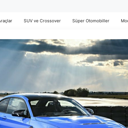
Araçlar
SUV ve Crossover
Süper Otomobiller
Mod