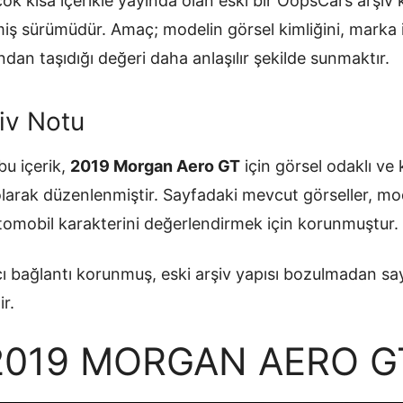
ok kısa içerikle yayında olan eski bir OopsCars arşiv
ilmiş sürümüdür. Amaç; modelin görsel kimliğini, mark
ndan taşıdığı değeri daha anlaşılır şekilde sunmaktır.
iv Notu
u içerik,
2019 Morgan Aero GT
için görsel odaklı ve 
olarak düzenlenmiştir. Sayfadaki mevcut görseller, mo
otomobil karakterini değerlendirmek için korunmuştur.
ı bağlantı korunmuş, eski arşiv yapısı bozulmadan sa
ir.
2019 MORGAN AERO G