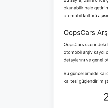
Bu sayfa, daha önce ç
okunabilir hale getir
otomobil kültürü açısı
OopsCars Arş
OopsCars üzerindeki b
otomobil arşiv kaydı 
detaylarını ve genel 
Bu güncellemede kalıc
kalitesi güçlendirilmişt