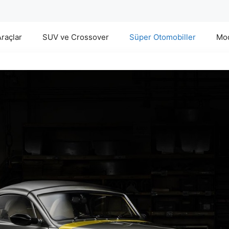
Araçlar
SUV ve Crossover
Süper Otomobiller
Mod