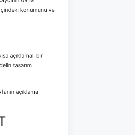
 kaydının daha
a içindeki konumunu ve
kısa açıklamalı bir
delin tasarım
yfanın açıklama
T