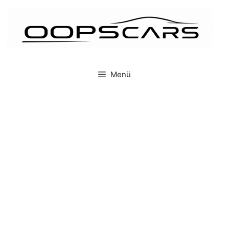
İçeriğe
atla
Menü