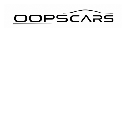
İçeriğe
atla