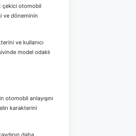
t çekici otomobil
iği ve döneminin
erini ve kullanıcı
şivinde model odaklı
in otomobil anlayışını
lin karakterini
 kaydının daha