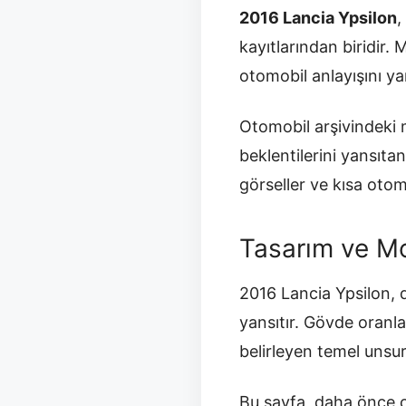
2016 Lancia Ypsilon
,
kayıtlarından biridir.
otomobil anlayışını yan
Otomobil arşivindeki m
beklentilerini yansıta
görseller ve kısa otomob
Tasarım ve Mo
2016 Lancia Ypsilon, d
yansıtır. Gövde oranla
belirleyen temel unsurl
Bu sayfa, daha önce ç