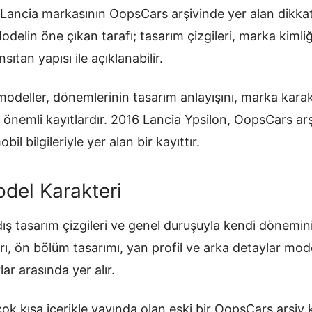
 Lancia markasının OopsCars arşivinde yer alan dikka
 Modelin öne çıkan tarafı; tasarım çizgileri, marka kiml
sıtan yapısı ile açıklanabilir.
odeller, dönemlerinin tasarım anlayışını, marka karakt
n önemli kayıtlardır. 2016 Lancia Ypsilon, OopsCars ar
il bilgileriyle yer alan bir kayıttır.
del Karakteri
ış tasarım çizgileri ve genel duruşuyla kendi dönemin
rı, ön bölüm tasarımı, yan profil ve arka detaylar mode
ar arasında yer alır.
ok kısa içerikle yayında olan eski bir OopsCars arşiv