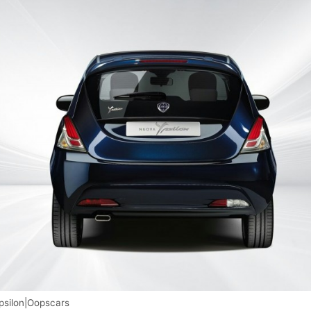
psilon|Oopscars