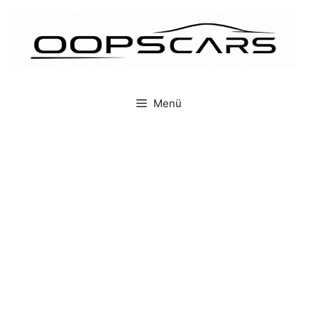
İçeriğe
atla
Menü