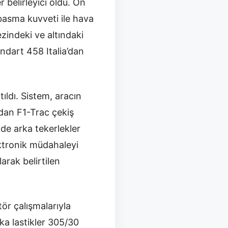
 belirleyici oldu. Ön
 basma kuvveti ile hava
indeki ve altındaki
ndart 458 Italia’dan
ıldı. Sistem, aracın
ndan F1-Trac çekiş
de arka tekerlekler
ektronik müdahaleyi
arak belirtilen
tör çalışmalarıyla
rka lastikler 305/30