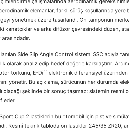
e biçimlendirme çalışmalarında aerodinamik gereksinimler
aerodinamik elemanlar, farklı sürüş koşullarında yere
ngeyi yönetmek üzere tasarlandı. Ön tamponun merkez
ki kanatçıklar ve arka difüzör çevresindeki düzen, sta
r arasındadır.
lanılan Side Slip Angle Control sistemi SSC adıyla tanıt
ık olarak analiz edip hedef değerle karşılaştırır. Ardı
tor torkunu, E-Diff elektronik diferansiyel üzerinden 
ımını yönetir. Bu açıklama, sürücünün her durumda el
olacağı şeklinde bir sonuç taşımaz; sistemin resmî ol
f eder.
 Sport Cup 2 lastiklerin bu otomobil için pist ve simüla
ıkladı. Resmî teknik tabloda ön lastikler 245/35 ZR20, a