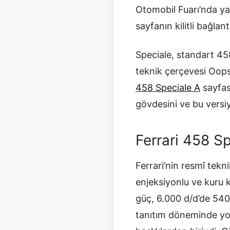
Otomobil Fuarı’nda yap
sayfanın kilitli bağla
Speciale, standart 458
teknik çerçevesi Oop
458 Speciale A
sayfası
gövdesini ve bu versiy
Ferrari 458 S
Ferrari’nin resmî tek
enjeksiyonlu ve kuru 
güç, 6.000 d/d’de 540
tanıtım döneminde yol 