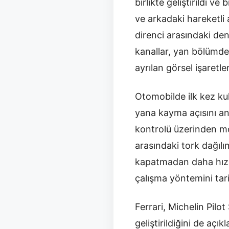
birlikte geliştirildi v
ve arkadaki hareketli 
direnci arasındaki de
kanallar, yan bölümde
ayrılan görsel işaretle
Otomobilde ilk kez kul
yana kayma açısını anl
kontrolü üzerinden mo
arasındaki tork dağıl
kapatmadan daha hızlı 
çalışma yöntemini tari
Ferrari, Michelin Pilot
geliştirildiğini de aç