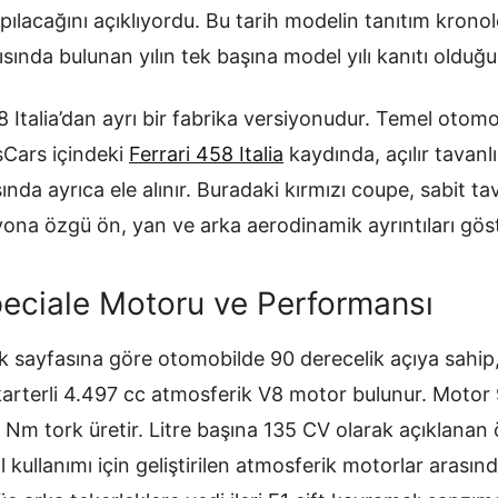
ılacağını açıklıyordu. Bu tarih modelin tanıtım kronoloj
ntısında bulunan yılın tek başına model yılı kanıtı oldu
 Italia’dan ayrı bir fabrika versiyonudur. Temel otomo
sCars içindeki
Ferrari 458 Italia
kaydında, açılır tavanlı
nda ayrıca ele alınır. Buradaki kırmızı coupe, sabit ta
ona özgü ön, yan ve arka aerodinamik ayrıntıları göst
peciale Motoru ve Performansı
nik sayfasına göre otomobilde 90 derecelik açıya sahi
karterli 4.497 cc atmosferik V8 motor bulunur. Motor
 Nm tork üretir. Litre başına 135 CV olarak açıklanan 
kullanımı için geliştirilen atmosferik motorlar arasınd