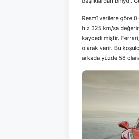
başlıklardan biriydi. G
Resmî verilere göre 0
hız 325 km/sa değerin
kaydedilmiştir. Ferrari
olarak verir. Bu koşul
arkada yüzde 58 olarak 