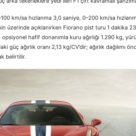
üç arka tekerleklere yedi ileri F1 çift kavramalı şanzım
–100 km/sa hızlanma 3,0 saniye, 0–200 km/sa hızlanm
in üzerinde açıklanırken Fiorano pist turu 1 dakika 23
, opsiyonel hafif donanımla kuru ağırlığı 1.290 kg, yürür
daki güç ağırlık oranı 2,13 kg/CV’dir; ağırlık dağılımı 
belirtilir.