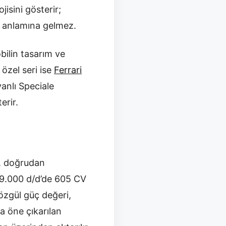
isini gösterir;
ğu anlamına gelmez.
bilin tasarım ve
 özel seri ise
Ferrari
vanlı Speciale
erir.
p, doğrudan
 9.000 d/d’de 605 CV
özgül güç değeri,
a öne çıkarılan