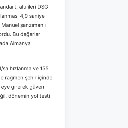
ndart, altı ileri DSG
lanması 4,9 saniye
i. Manuel şanzımanlı
ordu. Bu değerler
urada Almanya
il/sa hızlanma ve 155
ne rağmen şehir içinde
vreye girerek güven
ğil, dönemin yol testi