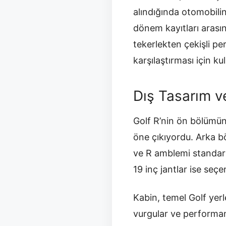
alındığında otomobilin
dönem kayıtları aras
tekerlekten çekişli p
karşılaştırması için kull
Dış Tasarım ve
Golf R’nin ön bölümün
öne çıkıyordu. Arka b
ve R amblemi standart 
19 inç jantlar ise seçe
Kabin, temel Golf yerl
vurgular ve performans