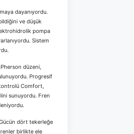
ramaya dayanıyordu.
ldiğini ve düşük
elektrohidrolik pompa
ayarlanıyordu. Sistem
rdu.
cPherson düzeni,
ulunuyordu. Progresif
 kontrolü Comfort,
ilini sunuyordu. Fren
leniyordu.
. Gücün dört tekerleğe
enler birlikte ele