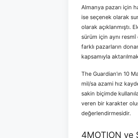
Almanya pazarı için haz
ise seçenek olarak su
olarak açıklanmıştı. E
sürüm için aynı resmî
farklı pazarların don
kapsamıyla aktarılmak
The Guardian’ın 10 Ma
mil/sa azami hız kayd
sakin biçimde kullanıl
veren bir karakter olu
değerlendirmesidir.
4MOTION ve Ş