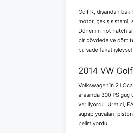
Golf R, dışarıdan bakı
motor, çekiş sistemi,
Dönemin hot hatch sın
bir gövdede ve dört te
bu sade fakat işlevsel
2014 VW Golf
Volkswagen’in 21 Ocak 
arasında 300 PS güç ü
veriliyordu. Üretici, 
supap yuvaları, pistonl
belirtiyordu.