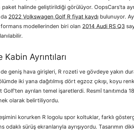
 paket halinde geliştirildiği görülüyor. OopsCars’ta a
ında
2022 Volkswagen Golf R fiyat kaydı
bulunuyor. Ay
erformans modellerinden biri olan
2014 Audi RS Q3
say
anılabilir.
 Kabin Ayrıntıları
de geniş hava girişleri, R rozeti ve gövdeye yakın du
ölümde iki yana dağıtılmış dört egzoz çıkışı, koyu ren
Golf’ten ayrılan temel işaretlerdi. Resmî tanıtımda 18 
nek olarak belirtiliyordu.
eşimini korurken R logolu spor koltuklar, farklı gösterg
 odaklı sürüş ekranlarıyla ayrışıyordu. Tasarımın dikk