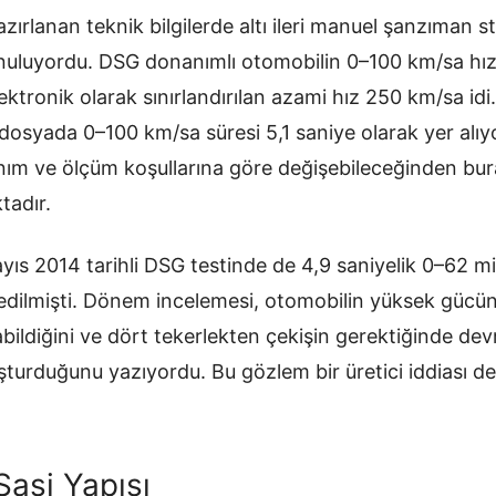
ırlanan teknik bilgilerde altı ileri manuel şanzıman sta
nuluyordu. DSG donanımlı otomobilin 0–100 km/sa hız
lektronik olarak sınırlandırılan azami hız 250 km/sa id
 dosyada 0–100 km/sa süresi 5,1 saniye olarak yer alıy
anım ve ölçüm koşullarına göre değişebileceğinden b
tadır.
yıs 2014 tarihli DSG testinde de 4,9 saniyelik 0–62 m
edilmişti. Dönem incelemesi, otomobilin yüksek gücü
abildiğini ve dört tekerlekten çekişin gerektiğinde de
şturduğunu yazıyordu. Bu gözlem bir üretici iddiası de
asi Yapısı