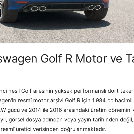
swagen Golf R Motor ve T
inci nesil Golf ailesinin yüksek performanslı dört teker
en’in resmî motor arşivi Golf R için 1.984 cc hacimli
 kW gücü ve 2014 ile 2016 arasındaki üretim dönemin
ıl, görsel dosya adından veya yayın tarihinden değil, il
esmî üretici verisinden doğrulanmaktadır.