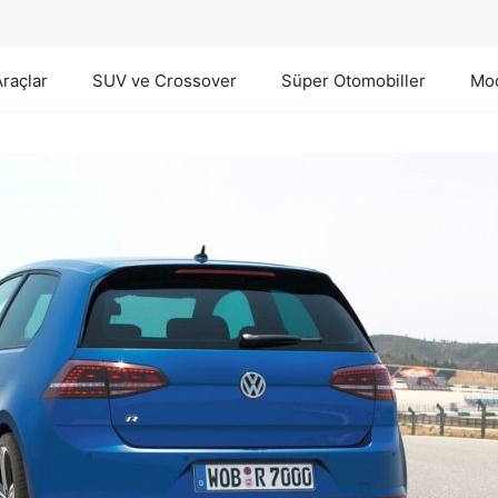
Araçlar
SUV ve Crossover
Süper Otomobiller
Mod