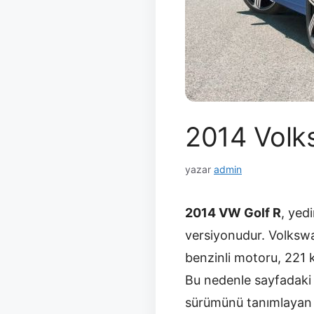
2014 Volk
yazar
admin
2014 VW Golf R
, yed
versiyonudur. Volkswag
benzinli motoru, 221
Bu nedenle sayfadaki y
sürümünü tanımlayan r