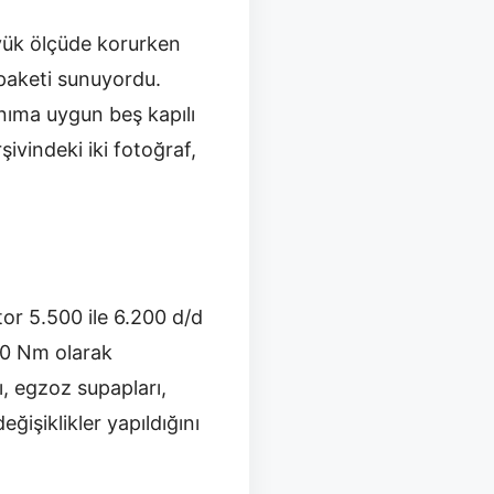
üyük ölçüde korurken
 paketi sunuyordu.
nıma uygun beş kapılı
ivindeki iki fotoğraf,
tor 5.500 ile 6.200 d/d
80 Nm olarak
ı, egzoz supapları,
ğişiklikler yapıldığını