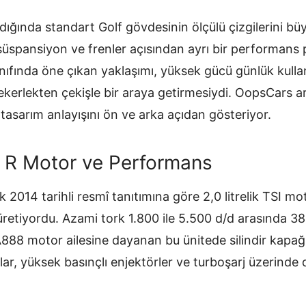
ldığında standart Golf gövdesinin ölçülü çizgilerini b
 süspansiyon ve frenler açısından ayrı bir performans
ıfında öne çıkan yaklaşımı, yüksek gücü günlük kulla
kerlekten çekişle bir araya getirmesiydi. OopsCars arş
 tasarım anlayışını ön ve arka açıdan gösteriyor.
 R Motor ve Performans
2014 tarihli resmî tanıtımına göre 2,0 litrelik TSI mo
retiyordu. Azami tork 1.800 ile 5.500 d/d arasında 3
EA888 motor ailesine dayanan bu ünitede silindir kapağ
ar, yüksek basınçlı enjektörler ve turboşarj üzerinde de