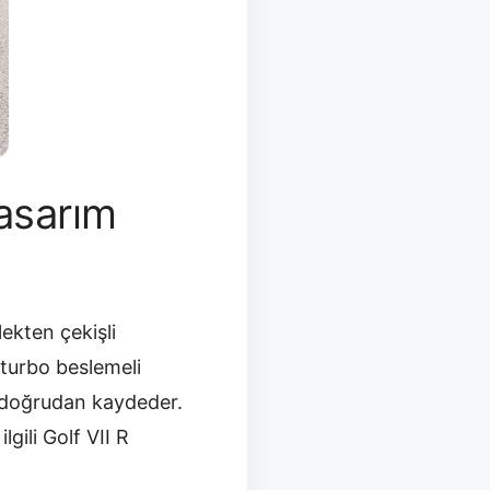
asarım
lekten çekişli
 turbo beslemeli
i doğrudan kaydeder.
gili Golf VII R