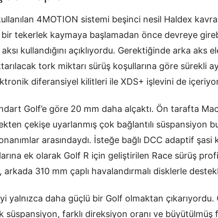
kullanılan 4MOTION sistemi beşinci nesil Haldex kav
bir tekerlek kaymaya başlamadan önce devreye girebi
aksı kullandığını açıklıyordu. Gerektiğinde arka aks 
aktarılacak tork miktarı sürüş koşullarına göre sürekli 
tronik diferansiyel kilitleri ile XDS+ işlevini de içeriyo
ndart Golf’e göre 20 mm daha alçaktı. Ön tarafta Ma
lekten çekişe uyarlanmış çok bağlantılı süspansiyon b
onanımlar arasındaydı. İsteğe bağlı DCC adaptif şasi
rına ek olarak Golf R için geliştirilen Race sürüş prof
arkada 310 mm çaplı havalandırmalı disklerle destek
’yi yalnızca daha güçlü bir Golf olmaktan çıkarıyordu
k süspansiyon, farklı direksiyon oranı ve büyütülmüş fr