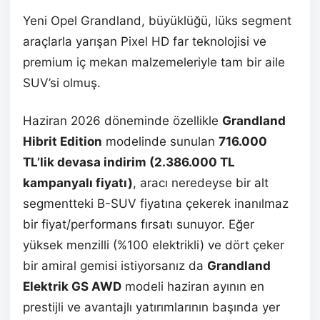
Yeni Opel Grandland, büyüklüğü, lüks segment
araçlarla yarışan Pixel HD far teknolojisi ve
premium iç mekan malzemeleriyle tam bir aile
SUV’si olmuş.
Haziran 2026 döneminde özellikle
Grandland
Hibrit Edition
modelinde sunulan
716.000
TL’lik devasa indirim (2.386.000 TL
kampanyalı fiyatı)
, aracı neredeyse bir alt
segmentteki B-SUV fiyatına çekerek inanılmaz
bir fiyat/performans fırsatı sunuyor.
Eğer
yüksek menzilli (%100 elektrikli) ve dört çeker
bir amiral gemisi istiyorsanız da
Grandland
Elektrik GS AWD
modeli haziran ayının en
prestijli ve avantajlı yatırımlarının başında yer