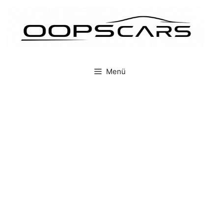
İçeriğe
atla
Menü