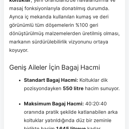
koltuklar
, yeni Grandland’de havalandırma ve
masaj fonksiyonlarıyla donatılmış durumda.
Ayrıca iç mekanda kullanılan kumaş ve deri
görünümlü tüm döşemelerin %100 geri
dönüştürülmüş malzemelerden üretilmiş olması,
markanın sürdürülebilirlik vizyonunu ortaya
koyuyor.
Geniş Aileler İçin Bagaj Hacmi
Standart Bagaj Hacmi:
Koltuklar dik
pozisyondayken
550 litre
hacim sunuyor.
Maksimum Bagaj Hacmi:
40:20:40
oranında pratik şekilde katlanabilen arka
koltuklar yatırıldığında düz bir zeminle
birlikte hacim
1.645 litreye
kadar